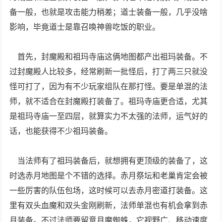
备一般，也就是攻击能力稍差；道士装备一般，几乎没啥
影响，毕竟道士是靠召唤神兽吃饭的职业。
首先，封魔殿和祖玛寺庙这俩地图都产出祖玛装备。不
过封魔殿人比较多，经常刷新一批怪后，打了两三只就没
怪可打了，因为有不少玩家组队在那打怪。要是单混的法
师，就不适合在封魔殿打装备了。祖玛寺庙更合适，尤其
是祖玛寺庙一至四层，就算实力不太强的法师，运气好的
话，也能获得不少祖玛装备。
当法师有了祖玛装备后，就想拥有更顶级的装备了，这
时选赤月地图是个不错的选择。赤月祭坛和老巢肯定会被
一些厉害的队伍包场，这时候可以去赤月密道打装备。这
里有双头血魔和双头金刚刷新，法师单混也有机会拿到赤
月装备。不过法师要留意月魔蜘蛛，它视野广、移动速度