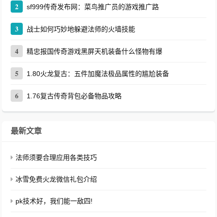
2
sf999传奇发布网：菜鸟推广员的游戏推广路
3
战士如何巧妙地躲避法师的火墙技能
4
精忠报国传奇游戏黑屏天机装备什么怪物有爆
5
1.80火龙复古：五件加魔法极品属性的尴尬装备
6
1.76复古传奇背包必备物品攻略
最新文章
法师须要合理应用各类技巧
冰雪免费火龙微信礼包介绍
pk技术好，我们能一敌四!