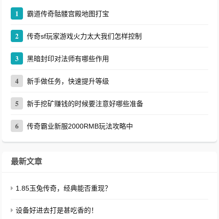
1
霸道传奇骷髅宫殿地图打宝
2
传奇sf玩家游戏火力太大我们怎样控制
3
黑暗封印对法师有哪些作用
4
新手做任务，快速提升等级
5
新手挖矿赚钱的时候要注意好哪些准备
6
传奇霸业新服2000RMB玩法攻略中
最新文章
1.85玉兔传奇，经典能否重现？
设备好进去打是甚吃香的！