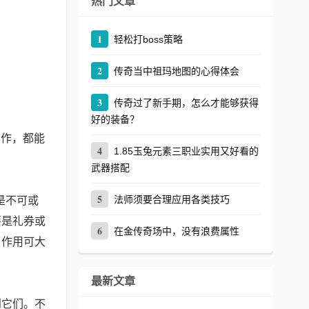
热门文章
1
轻松打boss策略
2
传奇当中祖玛地图的心得体会
3
传奇过了新手期，怎么才能够获得
好的装备？
操作，都能
4
1.85玉兔元素三职业实用又好看的
武器搭配
5
法师须要合理应用各类技巧
是不可或
要是礼券或
6
在金传奇场中，没有浪费属性
，作用可大
最新文章
到它们。不