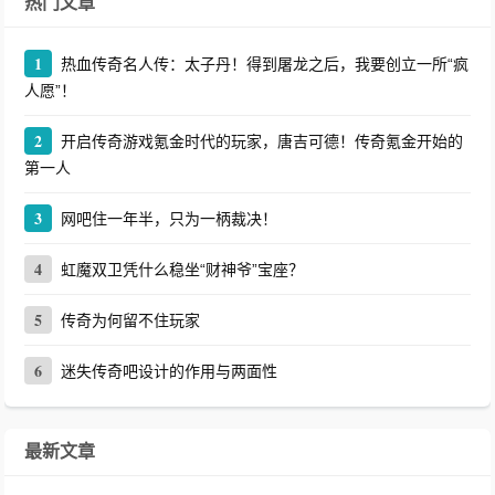
热门文章
1
热血传奇名人传：太子丹！得到屠龙之后，我要创立一所“疯
人愿”！
2
开启传奇游戏氪金时代的玩家，唐吉可德！传奇氪金开始的
第一人
3
网吧住一年半，只为一柄裁决！
4
虹魔双卫凭什么稳坐“财神爷”宝座？
5
传奇为何留不住玩家
6
迷失传奇吧设计的作用与两面性
最新文章