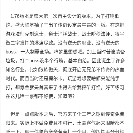
1.76版本是盛大第一次自主设计的版本。为了打响低
炮，盛大陆基袖子干出了传奇设定最牛逼的一版。在这把
游戏法师克制道士，道士消耗战士，战士瞬秒法师，将平
衡二字发挥的淋漓尽致。没有逆天的职业，没有逆天的
boss，一人制霸全场。哼梦里想想吧。加上当时普遍装备
垃圾，打个boss没半个行贿，基本白给。因此诞生了许多
知名行业，比如狼族傲天，彻底开启无兄弟不传奇的热血
时代。而且当时还是提尔卡，玩游戏想要啥都只能纯手
打，想氪金就是首富来了也得去给我挖矿打怪，好苦练习
在这儿啥土豪都不好使，知道吧？
但是一点点版本之后，官方来了个三年之期到传奇免费
归来。实际上不做免费且不可行，土豪客气起来眼睛都不
眨一下。你一件装备辛辛苦苦打一个月，他挥挥手分分钟