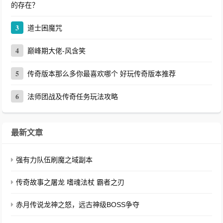
的存在？
3
道士困魔咒
4
巅峰期大佬-风含笑
5
传奇版本那么多你最喜欢哪个 好玩传奇版本推荐
6
法师团战及传奇任务玩法攻略
最新文章
强有力队伍刷魔之域副本
传奇故事之屠龙 嗜魂法杖 霸者之刃
赤月传说龙神之怒，远古神级BOSS争夺