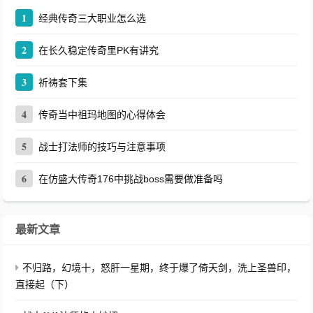
1
经典传奇三大职业怎么选
2
在长久稳定传奇里PK有讲究
3
祈祷套下集
4
传奇当中祖玛地图的心得体会
5
战士打法师的技巧与注意事项
6
在仿盛大传奇176中挑战boss需要做准备吗
最新文章
不归路，幻境十，怒肝一星期，终于爆了倚天剑，洗上圣兽印，
直接起（下）