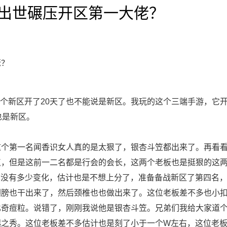
出世碾压开区第一大佬？
佬？
看这个新区开了20天了也不能说是新区。我玩的这个三端手游，它
也是新区。
个第一名闻香识女人真的是太狠了，银杏斗笠都出来了。再看
点，但是这前一二名都是行会的会长，这两个老板也是挺狠的这
也没有多少变化，估计也是不想上分了，准备备战新区了第四名
翅膀也干出来了，然后颈椎也也做出来了。这位老板差不多也小
比奇痘粒。说错了，刚刚我说他是银杏斗笠。兄弟们我给大家道
起之秀。这位老板差不多估计也是刻了小于一个W左右，这位老