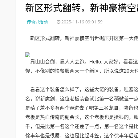
新区形式翻转，新神豪横空
传奇sf活动
2025-11-16 09:01:59
新区形式翻转，新神豪横空出世碾压开区第一大
靠山山会倒，靠人人会跑。Hello, 大家好，看
慢，不像别的快餐服两天一个新区，所以说这20天
看看这个装备怎么样了，这些大佬的装备，哇塞这
名，崭新魔剑，这位老板装备就比第一名稍微差一
是磕了差不多有两个W进去了吧第三名龙哥，装备
老板是热血传奇的副会长，这个老板也是挺狠的，
千，但是比第一名这个还差了一点，第一名这个是
徐丰年也是很屌，这也是比起斗笠，这个徐丰年后