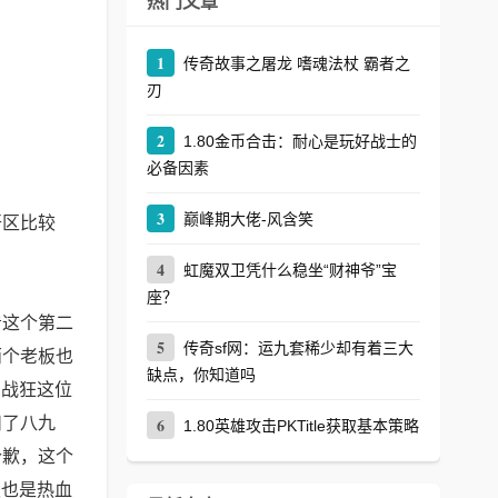
热门文章
1
传奇故事之屠龙 嗜魂法杖 霸者之
刃
2
1.80金币合击：耐心是玩好战士的
必备因素
3
巅峰期大佬-风含笑
开区比较
4
虹魔双卫凭什么稳坐“财神爷”宝
座？
看这个第二
5
传奇sf网：运九套稀少却有着三大
两个老板也
缺点，你知道吗
，战狂这位
扣了八九
6
1.80英雄攻击PKTitle获取基本策略
个歉，这个
板也是热血