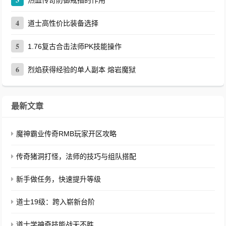
热血传奇防御戒指的作用
4
道士高性价比装备选择
5
1.76复古合击法师PK技能操作
6
烈焰获得经验的单人副本 熔岩魔狱
最新文章
魔神霸业传奇RMB玩家开区攻略
传奇猪洞打怪，法师的技巧与组队搭配
新手做任务，快速提升等级
道士19级：跨入崭新台阶
道士学神奇技能战无不胜